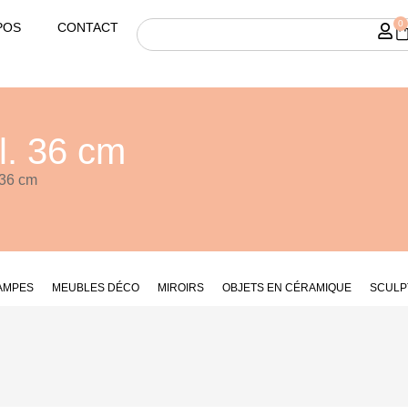
0
POS
CONTACT
 l. 36 cm
 36 cm
AMPES
MEUBLES DÉCO
MIROIRS
OBJETS EN CÉRAMIQUE
SCULP