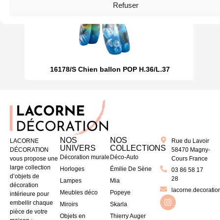
Refuser
16178/S Chien ballon POP H.36/L.37
NOS
NOS
LACORNE
Rue du Lavoir
UNIVERS
COLLECTIONS
DÉCORATION
58470 Magny-
Décoration murale
Déco-Auto
vous propose une
Cours France
large collection
Horloges
Émilie De Sène
03 86 58 17
d’objets de
28
Lampes
Mia
décoration
lacorne.decoratio
Meubles déco
Popeye
intérieure pour
embellir chaque
Miroirs
Skarla
pièce de votre
Objets en
Thierry Auger