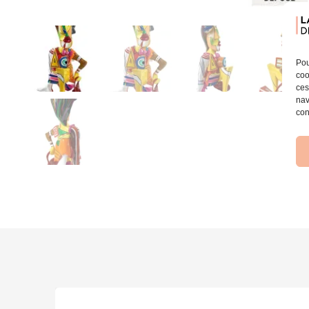
Pou
coo
ces
nav
con