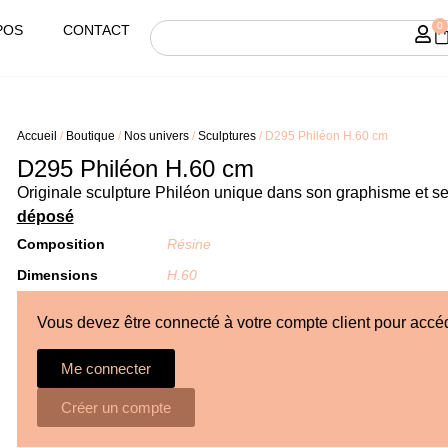
0
POS
CONTACT
Accueil
/
Boutique
/
Nos univers
/
Sculptures
/ D295 Philéon H.60 cm
D295 Philéon H.60 cm
Originale sculpture Philéon unique dans son graphisme et se
déposé
Composition
Résine
Dimensions
H.60
Vous devez être connecté à votre compte client pour accé
Me connecter
Créer un compte